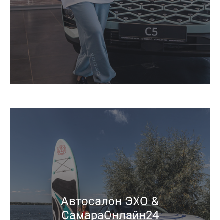
Автосалон ЭХО &
СамараОнлайн24