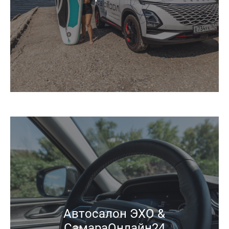
Автосалон ЭХО &
СамараОнлайн24