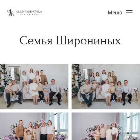
Меню
Семья Широниных